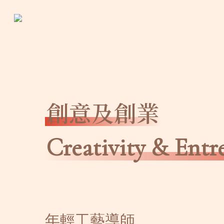
Skip
to
main
content
創意及創業
Creativity & Entr
年輕工藝導師