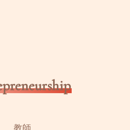
epreneurship
教師