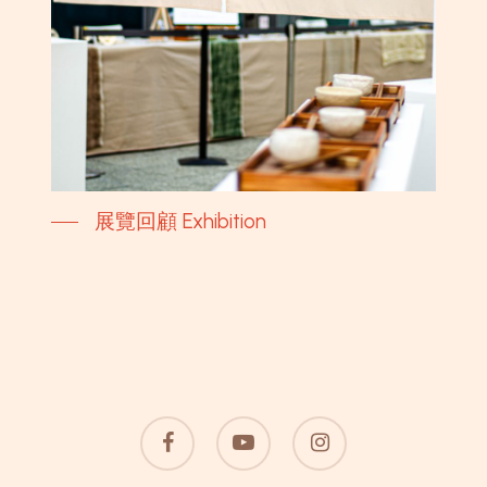
展覽回顧 Exhibition
facebook
youtube
instagram