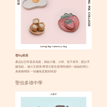
璧Big瓷器
產品以日常器具為題，例如小碟、小杯、筷子座等，配以手
繪花紋， 細小又精美!希望大家在使用時感到一絲絲的用心，
為食物增添 一份趣味及愛的味道!
聖伯多祿中學