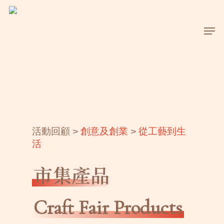
Skip
to
Men
main
content
活動回顧 >
創意及創業
>
從工藝到生
活
市集產品
Craft Fair Products