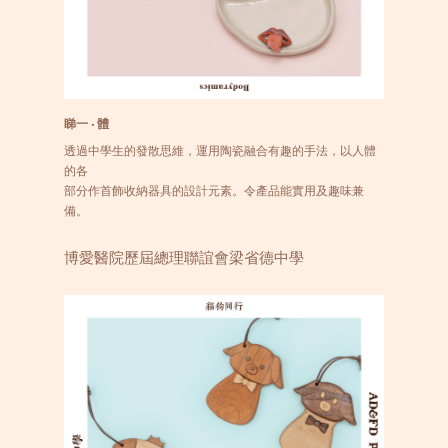
睇一 ‧ 體
透過中學生的發散思維，運用陶瓷融合有趣的手法，以人體
的各
部分作首飾收納器具的設計元素。令產品能實用及趣味兼
備。
博愛醫院歷屆總理聯誼會梁省德中學