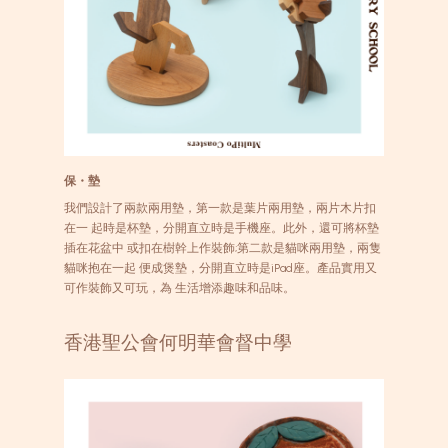
保・墊
我們設計了兩款兩用墊，第一款是葉片兩用墊，兩片木片扣
在一 起時是杯墊，分開直立時是手機座。此外，還可將杯墊
插在花盆中 或扣在樹幹上作裝飾;第二款是貓咪兩用墊，兩隻
貓咪抱在一起 便成煲墊，分開直立時是iPad座。產品實用又
可作裝飾又可玩，為 生活增添趣味和品味。
香港聖公會何明華會督中學