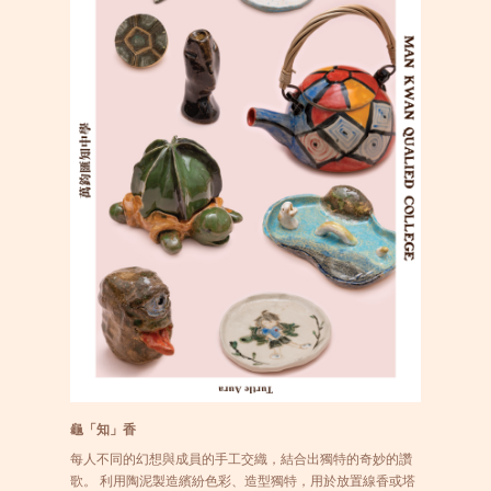
龜「知」香
每人不同的幻想與成員的手工交織，結合出獨特的奇妙的讚
歌。 利用陶泥製造繽紛色彩、造型獨特，用於放置線香或塔