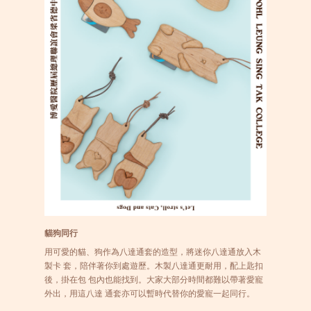
貓狗同行
用可愛的貓、狗作為八達通套的造型，將迷你八達通放入木
製卡 套，陪伴著你到處遊歷。木製八達通更耐用，配上匙扣
後，掛在包 包內也能找到。大家大部分時間都難以帶著愛寵
外出，用這八達 通套亦可以暫時代替你的愛寵一起同行。