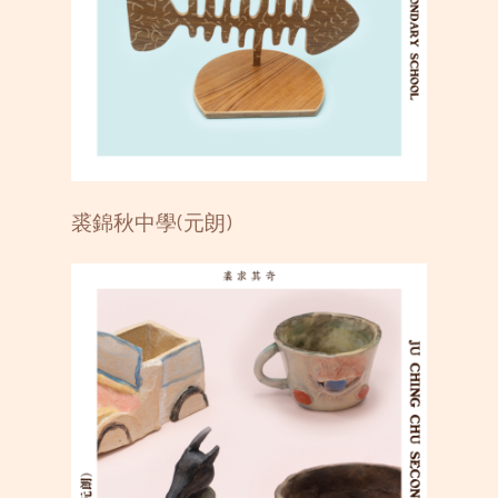
裘錦秋中學(元朗)