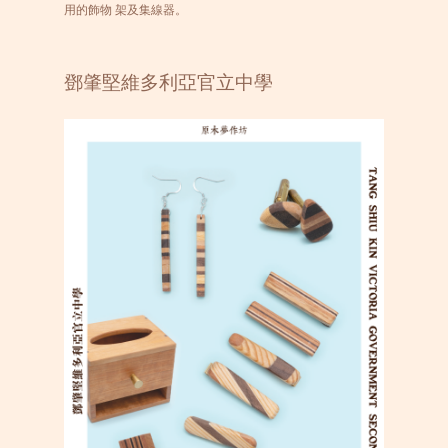
用的飾物 架及集線器。
鄧肇堅維多利亞官立中學