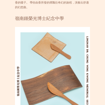
香的碟子。 帶你由香所發的煙飄往奇幻的旅程，演奏出舒適
的幻想曲。
嶺南鍾榮光博士紀念中學