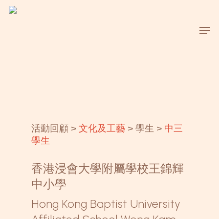
Skip
to
Men
main
content
活動回顧 >
文化及工藝
> 學生 >
中三
學生
香港浸會大學附屬學校王錦輝
中小學
Hong Kong Baptist University