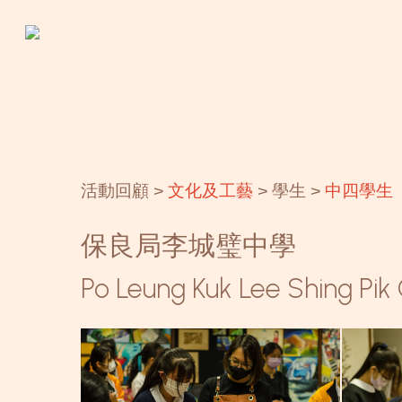
Skip
to
main
content
活動回顧 >
文化及工藝
> 學生 >
中四學生
保良局李城璧中學
Po Leung Kuk Lee Shing Pik